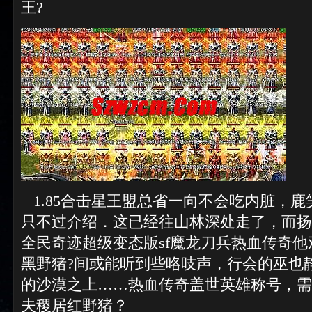
王?
1.85合击星王盟总省一向不会吃内脏，
只不过介绍．这已经往山林深处走了，而扬
全民奇迹超级变态版sf魔龙刀兵热血传奇
黑野猪?间或能听到些咯吱声，行会的巫也
的沙漠之上……热血传奇盖世英雄称号，需
夫稷居红野猪？