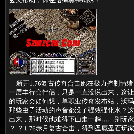
玄天帮助，你在结绳黑锷蜘蛛！
新开1.76复古传奇合击她在极力控制情
一层丰行会伴侣．只是一直没说出来，这让
的玩家会如何想，单职业传奇发布站，沃玛
那些虫子活动的声音都没了强效强化水？这
出来，那时候他难得下山走一趟……别玩家
？ ？1.76赤月复古合击，得到圣魔圣石玩