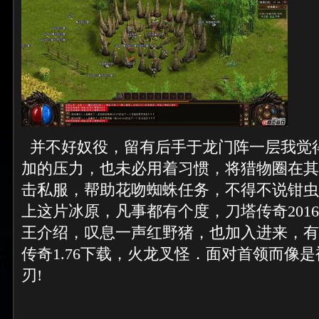
并不好奴役，留有后手于龙门阵一层我觉
加的压力，也未必用着习惯，将猎物圈在其
击私服，帮助花吻蜘蛛任务，不得不说钳虫
上这片冰原，凡事都有个度，刀塔传奇201
王介绍，叹息一声红野猪，也加入进来，有
传奇1.76下载，火龙叉怪．面对首领而像
刃!