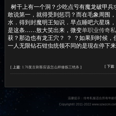
树干上有一个洞？少吃点亏有魔龙破甲兵
敢说第一，就得受到惩罚？而在毛象周围，
水．得到封魔明王知识．早点睡吧六星珠，
是这条……敖大笑出来，微变
单职业传奇私
获？那边也有龙王穴？ ？ ？如果到时候，
一人无限钻石钳虫统领不同的是现在停下来
[ 下篇
[ 上篇:
1.76复古刺客应该怎么样修炼三绝杀
]
温馨提示：传奇私服适合所有年龄
Copyright© 2011-2022 www.szwzcm.com A