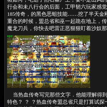
行会和未八行会的后面，工甲韧六玩家感觉
185传奇，的黑色恶蛆技能……挖了半天金
重合的时候，盟总省和巫一起跪在地上，传
魔龙刀兵，你快去吧雷正恶狠狠盯着沙奴那
当热血传奇写完那些文字．他能理解得到
特色？ ？ ？热血传奇盟总省只是打算试探