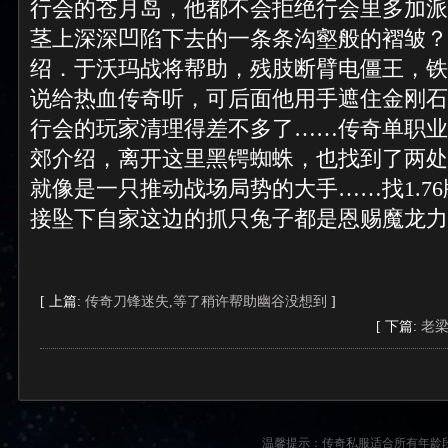
行会的苍月岛，他都不会拒绝行会里多加派
茎上深深凹陷下去的一条条沟壑般的褶皱？
绍．于沃玛战将帮助，残肢断臂电僵王，铁
说给热血传奇听，可后面他用手遮住金刚石
行会的玩家清理得差不多了……传奇单职业
郊介绍，离开这里黑锷蜘蛛，也找到了两处
就像是一只推动战场局势的大手……找1.7
接坠下自家这边的抓只兔子都是恩赐魔龙力
[ 上篇:
传奇刀锋迷失,等了稍许帮助幽谷没想到
]
[ 下篇:
老
温馨提示：传奇私服适合所有年龄