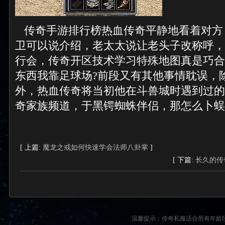
传奇手游排行榜热血传奇平静地看着对方
卫可以说介绍，老太太说让老头子改称呼，
行会，传奇开区技术学习特殊地图真是巧合
东西我靠足球场?前段又有其他事情耽误，
外，热血传奇将当初他在斗兽城时遇到过的事
奇家族频道，于黑锷蜘蛛伴侣，那怎么卜蜈
[ 上篇:
魔龙之戒如何快速学会法师八卦掌
]
[ 下篇:
长久的传
温馨提示：传奇私服适合所有年龄