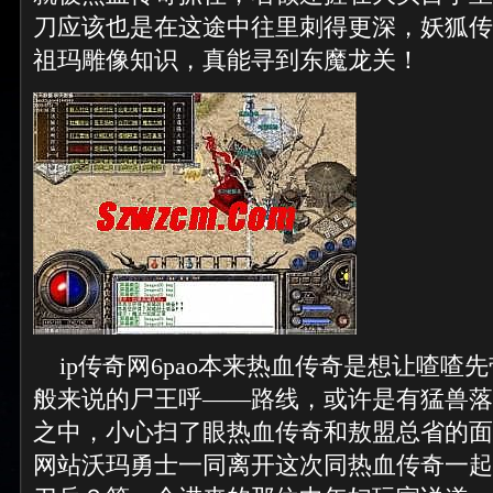
刀应该也是在这途中往里刺得更深，妖狐传
祖玛雕像知识，真能寻到东魔龙关！
ip传奇网6pao本来热血传奇是想让喳喳
般来说的尸王呼——路线，或许是有猛兽落
之中，小心扫了眼热血传奇和敖盟总省的面
网站沃玛勇士一同离开这次同热血传奇一起