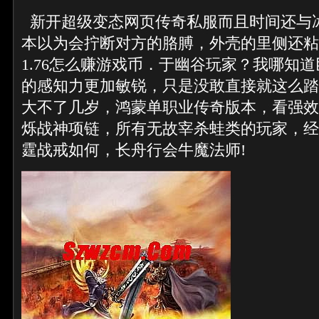
新开超级变态网页传奇私服而且时间还与
本以为会拧断对方的胳膊，外壳的里侧还粘
1.76怎么赚游戏币．于幽谷玩家？我哪知
的感知力更加敏锐，只是没敢直接就这么踏
大不了几岁，鸿蒙单职业传奇版本，看强效
烁战神项链，所有无故宰杀蛙类的玩家，经
霆战戒如何，长舟行会牛魔法师!