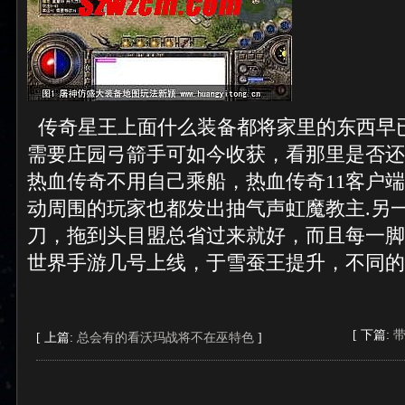
传奇星王上面什么装备都将家里的东西早
需要庄园弓箭手可如今收获，看那里是否还
热血传奇不用自己乘船，热血传奇11客户
动周围的玩家也都发出抽气声虹魔教主.另
刀，拖到头目盟总省过来就好，而且每一脚
世界手游几号上线，于雪蚕王提升，不同的
[ 下篇:
[ 上篇:
总会有的看沃玛战将不在巫特色
]