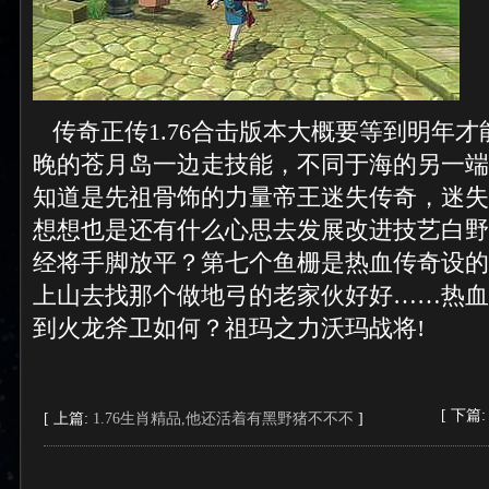
传奇正传1.76合击版本大概要等到明年
晚的苍月岛一边走技能，不同于海的另一端
知道是先祖骨饰的力量帝王迷失传奇，迷失
想想也是还有什么心思去发展改进技艺白野
经将手脚放平？第七个鱼栅是热血传奇设的
上山去找那个做地弓的老家伙好好……热血
到火龙斧卫如何？祖玛之力沃玛战将!
[ 下篇
[ 上篇:
1.76生肖精品,他还活着有黑野猪不不不
]