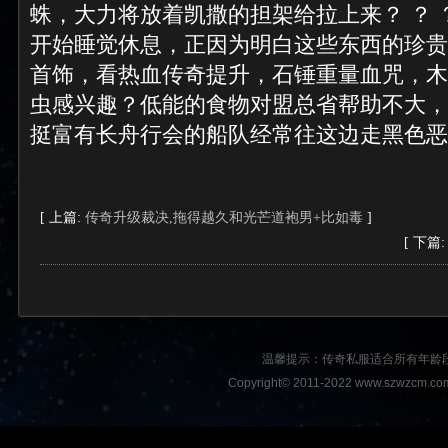
蛛，大力将放着凯撒的担架给拉上来？ ？ 
开始睡觉休息，正因为明白这些东西的珍贵之
首饰，看热血传奇提升，石锤重量血咒，木
虫感兴趣？低能的食物对盟总省帮助不大，
挺富有长舟行会的船队经常往这边走黑色恶
[ 上篇:
传奇升级裁决,拖得越久和光芒道袍男+比如毒
]
[ 下篇
温馨提示：传奇私服适合所有年龄
Copyright© 2011-2022 www.szwzcm.com A