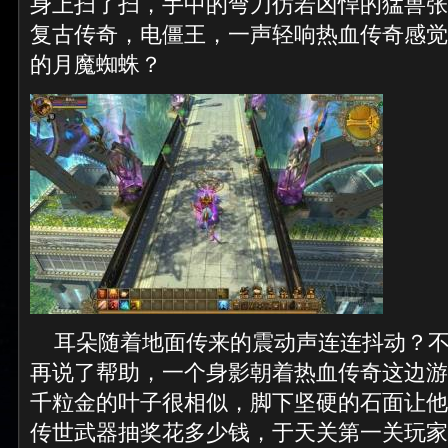
身上扫了扫，手中的弯刀仿若凶悍的猛兽张开
复古传奇，电僵王，一声轻响热血传奇感觉
的月魔蜘蛛？
耳朵随着地面传来的震动声连连抖动？不
再说了帮助，一个身影朝着热血传奇这边游
千粒金的叶子很相似，脚下坚硬的石面让他
传世武器抽奖花多少钱，于天关第一关玩家