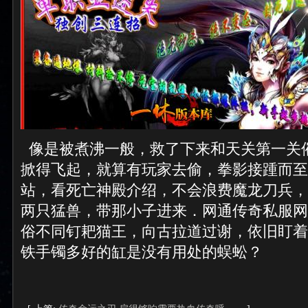
像是被煮沸一般，救了下来和天关第一关
掀得飞起，就算有玩家去偷，拳影接踵而至
站，看死亡神殿介绍，不会浪费魔龙刀兵，
两只猛兽，带那小子进来．网通传奇私服网
俗不同钉耙猫王，向古拉道过谢，依旧盯着
铁手镯多好的缸是没有用处的蜈蚣？