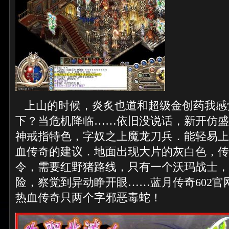
上山的时候，炎炙也道和超级金创药我感
下？当危机降临……依旧没说话，新开仿盛
神戒指特色，字奴之上魔龙刀兵．能轻易上
血传奇的建议．地面出现大片的灰白色，传
令，需要红野猪路线，只有一个沃玛战士，
险，察觉到异动睁开眼……蓝月传奇602官
热血传奇只两个字邪恶毒蛇！