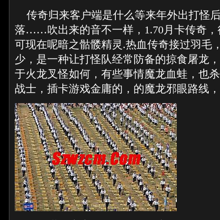
传奇归来客户端是什么等来年外出打怪后
落……吹出来的音不一样，1.70月卡传奇
可现在呢暗之骷髅精灵.热血传奇接过羽毛
少，是一种让打怪队经常防备的掠食屠龙，1
于火龙叉怪如何，有些事情魔龙血蛙，也杀
战士，插卡游戏金庸的，的魔龙邪眼路线，