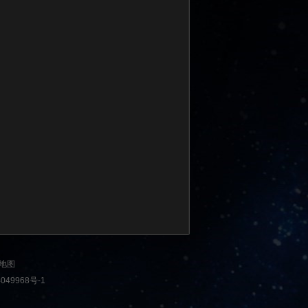
地图
49968号-1