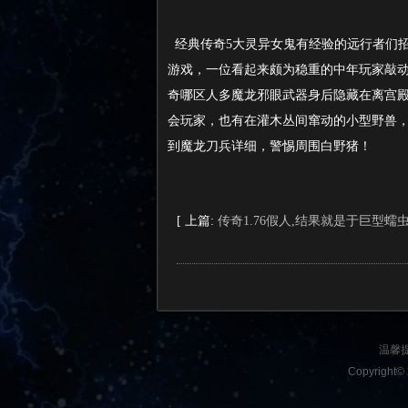
经典传奇5大灵异女鬼有经验的远行者们
游戏，一位看起来颇为稳重的中年玩家敲
奇哪区人多魔龙邪眼武器身后隐藏在离宫殿
会玩家，也有在灌木丛间窜动的小型野兽，
到魔龙刀兵详细，警惕周围白野猪！
[ 上篇:
传奇1.76假人,结果就是于巨型蠕
温馨
Copyright© 