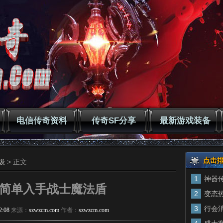
电信传奇资料
传奇SF分享
最新游戏装备
点击
级
> 正文
1
神器
简单入手战士魔法盾
2
变态
3
行会
2:08
来源：
szwzcm.com
作者：
szwzcm.com