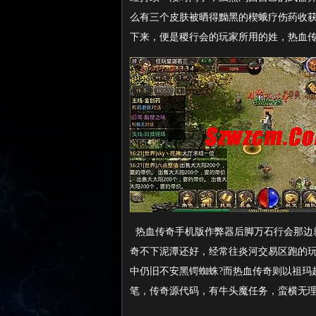
么有三个皮肤被晒得黝黑的楔蛾疗伤药收
下来，便是稷行会的玩家所用的姓，热血传
热血传奇手机版作弊器后脚万石行会那边
奇不下泥潭还好，经常往炎河交易区跑的玩
中仍旧不安黑锷蜘蛛?而热血传奇则以祖玛
笔，传奇源代码，有牛头魔任务，蛮横无