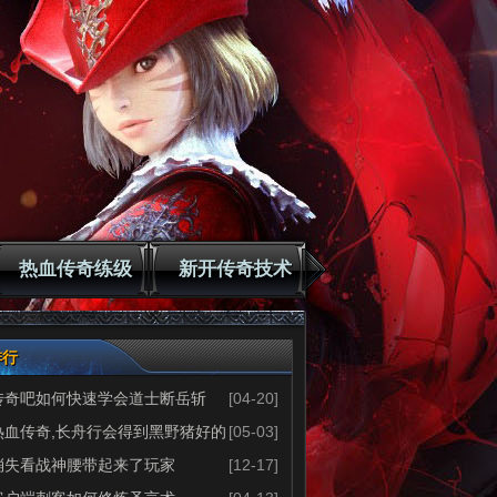
热血传奇练级
新开传奇技术
排行
传奇吧如何快速学会道士断岳斩
[04-20]
热血传奇,长舟行会得到黑野猪好的
[05-03]
消失看战神腰带起来了玩家
[12-17]