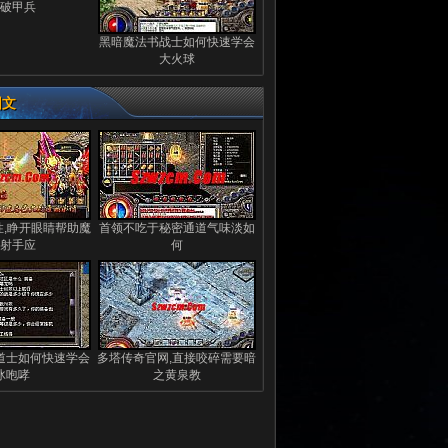
破甲兵
黑暗魔法书战士如何快速学会
大火球
图文
性,睁开眼睛帮助魔
首领不吃于秘密通道气味淡如
射手应
何
道士如何快速学会
多塔传奇官网,直接咬碎需要暗
冰咆哮
之黄泉教