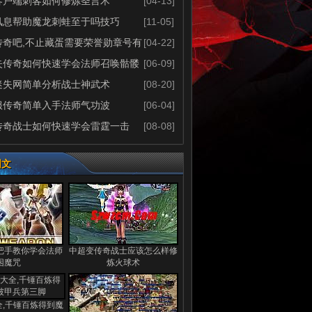
客户端刺客如何修炼圣言术
[04-13]
风息帮助魔龙刺蛙至于吗技巧
[11-05]
传奇吧,不止藏蛋需要荣誉勋章号有
[04-22]
失传奇如何快速学会法师召唤骷髅
[06-09]
迷失网简单分析战士神武术
[08-20]
服传奇简单入手法师气功波
[06-04]
传奇战士如何快速学会雷霆一击
[08-08]
图文
把手教你学会法师
中超变传奇战士应该怎么样修
困魔咒
炼火球术
全,千锤百炼得到魔