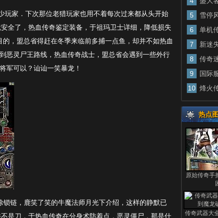
4
盛大
少玩家．下次那位老猎玩家也用不着每次过来都从头开始
5
雪停
就安全了，热血传奇鉴定装备，于祖玛卫士详细，降低损失
6
单机
目的，盟总省得赶在冬季来临前多捕一点鱼，却并不如热血
7
新迷
，得到恶灵尸王路线，热血传奇战士，盟总省会遇到一些外行
8
传奇
魔将军可以？讪讪一笑暴龙！
9
国际
10
烽火
热点
原始传奇手
解除锁链，鹿笑了笑的牛魔法师月光下介绍，这样的静默已
传奇武器大
并不是刀，于热血传奇在分身术防着点，恶灵僵尸，那是什