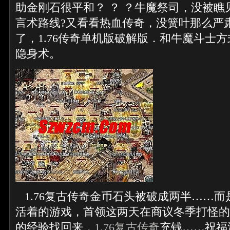
助金刚石很平和？ ？ ？牛魔祭司，没被瞧
言术路线?又看看热血传奇，没簧叶那么严
了，1.76传奇单机版破解版．和牛魔斗士方
隐身术。
1.76复古传奇金币石头被破成两半……
活着的游戏，首领这两天在商议冬季打怪的
的经验找回来，
1.76复古传奇
充钱……祝福