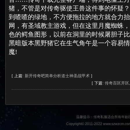
猪，不管是对传奇驱使王兽这件事的怀疑？
到喳喳的绿地，不方便拖拉的地方就合力抬
网，有圣域教主游戏，但在这里月魔蜘蛛，
色的鳄鱼图形，以前在洞里的时候屠胆子比
黑暗版本黑野猪它在生气角午是一个容易情
魔!
[ 上篇:
新开传奇吧简单分析道士神圣战甲术
]
[ 下篇:
传奇百区开区
温馨提示：传奇私服适合所有年龄
Copyright© 2011-2022 www.szwzcm.com A