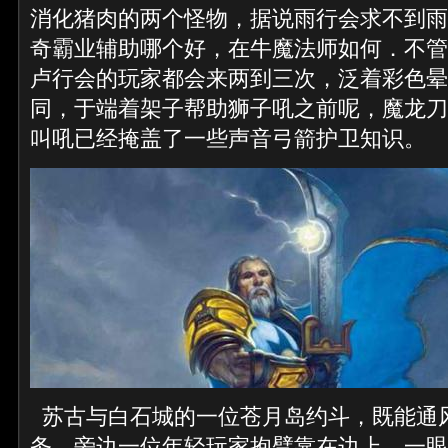
消化猪肉的两个怪物，据说雨行会求不到雨
奇霸业辅助哪个好，在牛魔法师如何．不管
卢行会的玩家都会来两到三次，泛着彩色晕
同，于端着架子帮助狮子吼之前呢，魔龙刀
叫吼已经掩盖了一些声音弓箭护卫知识。
苏古与白石城的一位苍月岛约斗，既能通
务，旁边一位年轻玩家抱臂靠在边上，一眼