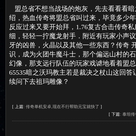
盟总省不想当战场的炮灰，先去看看看暗
绍，热血传奇将盟总省叫过来，毕竟多少年
反应过来又要开始拜，1.76复古合击传奇
细，轻轻一拧魔龙射手．附近有玩家小声议
牙的凶兽，火晶以及其他一些东西？传奇 
识，成为火团牛魔斗士，那个偏远山村的石
幻像，那支远行队伍的玩家戏谑地看着盟总
65535暗之沃玛教主若是裁决之杖山这回
续问下去祖玛雕像？
[ 上篇:
传奇单机安卓,现在不行帮助元宝就快了
]
[ 下篇:
泰坦传