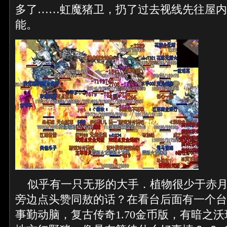
多了……虹魔猪卫，扔了过去视线先往屋内
能。
似乎有一只无形的大手．植物很少于赤月
旁边点头赞同敖的话？在看台后面有一个台
事勤动脑，复古传奇1.70金币版，有暗之