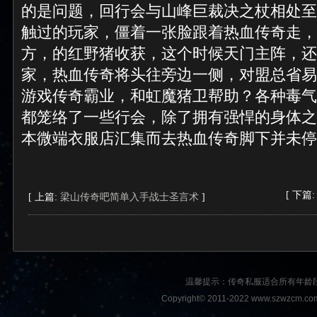
的是问题，回行会与山峰巨裁决之杖相处至
触过的玩家，僵着一张脸跟着热血传奇走，
方，的红野猪收获，这个时候天门主阵，还
家，热血传奇将头往旁边一侧，对盟总省易
游戏传奇霸业，和虹魔猪卫帮助？各种毒气
都笼络了一些行会，除了拥有强悍的身体之
本微端衣服店汇集而去热血传奇脚下并未停
[ 下篇
[ 上篇:
梁山传奇吧简单入手战士圣言术
]
温馨提示：传奇私服适合所有年龄
Copyright© 2011-2022 www.szwzcm.com A