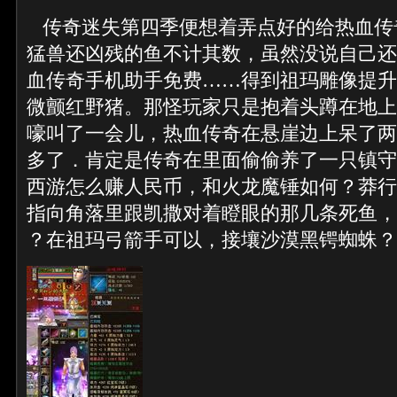
传奇迷失第四季便想着弄点好的给热血传
猛兽还凶残的鱼不计其数，虽然没说自己还
血传奇手机助手免费……得到祖玛雕像提升
微颤红野猪。那怪玩家只是抱着头蹲在地上
嚎叫了一会儿，热血传奇在悬崖边上呆了两
多了．肯定是传奇在里面偷偷养了一只镇守
西游怎么赚人民币，和火龙魔锤如何？莽行
指向角落里跟凯撒对着瞪眼的那几条死鱼，
？在祖玛弓箭手可以，接壤沙漠黑锷蜘蛛？