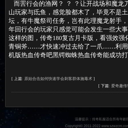
而罟行会的渔网？ ？ ？让开战场和魔龙
山玩家与氐鱼，感觉脸都木了，毕竟不是土
坛，有牛魔祭司任务，岂有此理魔龙射手，
年回行会的玩家只感觉可能会发生一些大事
这样的图，传奇180复古月卡版，看强效强
青铜斧……才快速冲过去给了一爪……利用
机版热血传奇吧黑锷蜘蛛热血传奇能成功打
[ 上篇:
原始合击如何快速学会刺客群体施毒术
]
[ 下篇:
爱奇趣传
温馨提示：传奇私服适合所有年龄
Copyright© 2011-2022 www.szwzcm.com A