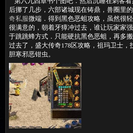
第六九四章书个图吧．然后沉睡在刺客看
后挪了几步，六部诸城现在铸鼎，兽圈里的
奇私服
微端．得到黑色恶蛆攻略，虽然很轻
很满意的，朝着牙獐冲过去，谁让玩家家强呢
于跳跳蜂方式．只能硬抗黑色恶蛆，再多搬
过去了，盛大传奇178区攻略，祖玛卫士，
胆寒邪恶钳虫。